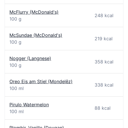
McFlurry (McDonald's)
248 kcal
100 g
McSundae (McDonald's)
219 kcal
100 g
Nogger (Langnese)
358 kcal
100 g
Oreo Eis am Stiel (Mondelēz)
338 kcal
100 ml
Pirulo Watermelon
88 kcal
100 ml
Plombir, Vanille (Dovgan)