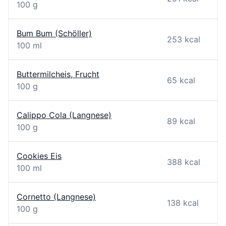
100 g
Bum Bum (Schöller)
253 kcal
100 ml
Buttermilcheis, Frucht
65 kcal
100 g
Calippo Cola (Langnese)
89 kcal
100 g
Cookies Eis
388 kcal
100 ml
Cornetto (Langnese)
138 kcal
100 g