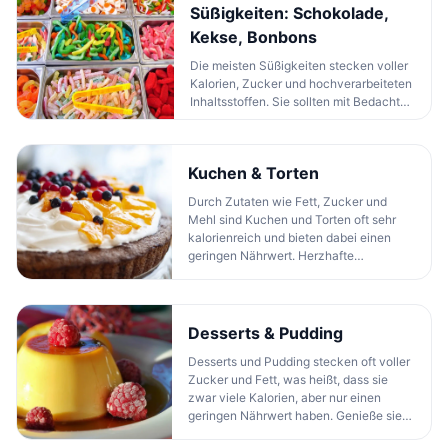
Süßigkeiten: Schokolade,
Kekse, Bonbons
Die meisten Süßigkeiten stecken voller
Kalorien, Zucker und hochverarbeiteten
Inhaltsstoffen. Sie sollten mit Bedacht
und in kleinen Mengen konsumiert
werden. Weitere Angaben findest du in
der untenstehenden Kalorientabelle.
Kuchen & Torten
Durch Zutaten wie Fett, Zucker und
Mehl sind Kuchen und Torten oft sehr
kalorienreich und bieten dabei einen
geringen Nährwert. Herzhafte
Backwaren können zudem viel Salz und
Natrium enthalten. Das A und O ist es,
diese Lebensmittel in Maßen zu
konsumieren, vor allem, wenn sie viele
Desserts & Pudding
Zusätze und Beläge haben. Weitere
Desserts und Pudding stecken oft voller
Informationen zu diesen Lebensmitteln
Zucker und Fett, was heißt, dass sie
findest du in der untenstehenden
zwar viele Kalorien, aber nur einen
Tabelle.
geringen Nährwert haben. Genieße sie
bewusst und in kleinen Mengen. Weitere